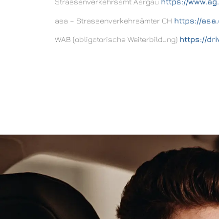
Strassenverkehrsamt Aargau
https://www.ag
asa – Strassenverkehrsämter CH
https://asa.
WAB (obligatorische Weiterbildung)
https://dr