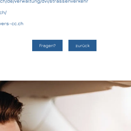
.ch/de/verwaltung/dvi/strassenverkehr
ch/
ivers-cc.ch
Fragen?
zurück