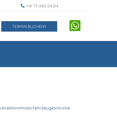
+41 77 490 04 84
TERMIN BUCHEN?
sdirektion/motorfahrzeugkontrolle