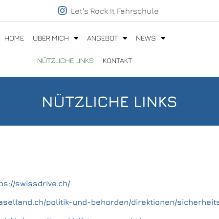
Let's Rock It Fahrschule
HOME
ÜBER MICH
ANGEBOT
NEWS
NÜTZLICHE LINKS
KONTAKT
NÜTZLICHE LINKS
ps://swissdrive.ch/
aselland.ch/politik-und-behorden/direktionen/sicherheit