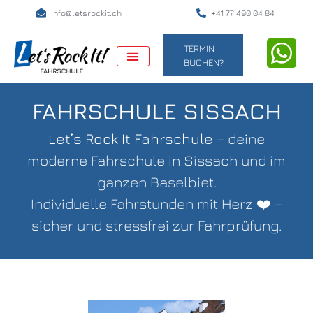
info@letsrockit.ch
+41 77 490 04 84
TERMIN
BUCHEN?
FAHRSCHULE SISSACH
Let’s Rock It Fahrschule
– deine
moderne Fahrschule in Sissach und im
ganzen Baselbiet.
Individuelle Fahrstunden mit Herz ❤️ –
sicher und stressfrei zur Fahrprüfung.