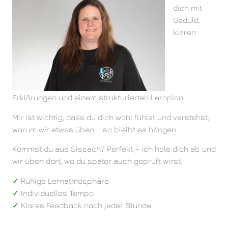
dich mit
Geduld,
klaren
Erklärungen und einem strukturierten Lernplan.
Mir ist wichtig, dass du dich wohl fühlst und verstehst,
warum wir etwas üben – so bleibt es hängen.
Kommst du aus Sissach? Perfekt – ich hole dich ab und
wir üben dort, wo du später auch geprüft wirst.
✓
Ruhige Lernatmosphäre
✓
Individuelles Tempo
✓
Klares Feedback nach jeder Stunde