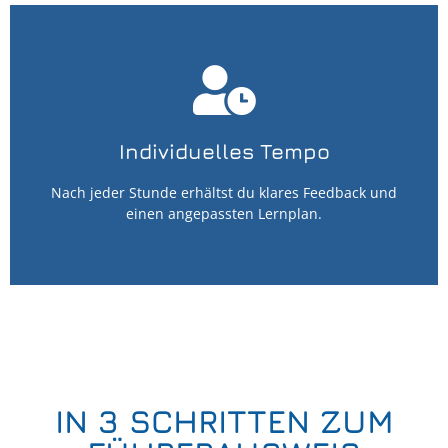
⏰In deinem Tempo zum
Führerausweis – ohne Druck, mit
Plan!
Du bekommst nach jeder Fahrstunde ehrliches
Individuelles Tempo
Feedback und einen auf dich zugeschnittenen
Lernplan – so lernst du nachhaltig und sicher.
Nach jeder Stunde erhältst du klares Feedback und
einen angepassten Lernplan.
Individuelles Training starten
IN 3 SCHRITTEN ZUM