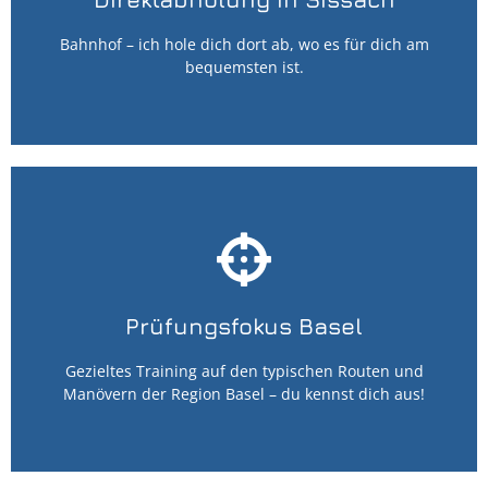
Bahnhof – ich hole dich dort ab, wo es für dich am
Jetzt Abholung anfragen
bequemsten ist.
🎯 Bestens vorbereitet auf die
Prüfung in Basel!
Mit gezieltem Training auf den Prüfungsstrecken in
Prüfungsfokus Basel
Basel fühlst du dich sicher und souverän am Steuer.
Gezieltes Training auf den typischen Routen und
Jetzt Vorbereitung anfragen
Manövern der Region Basel – du kennst dich aus!